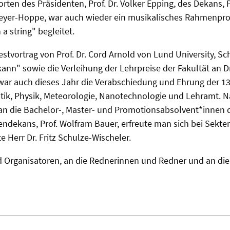
en des Präsidenten, Prof. Dr. Volker Epping, des Dekans, 
Meyer-Hoppe, war auch wieder ein musikalisches Rahmenpr
a string" begleitet.
Festvortrag von Prof. Dr. Cord Arnold von Lund University,
kann" sowie die Verleihung der Lehrpreise der Fakultät an D
 war auch dieses Jahr die Verabschiedung und Ehrung der 
ik, Physik, Meteorologie, Nanotechnologie und Lehramt. Na
an die Bachelor-, Master- und Promotionsabsolvent*innen
ndekans, Prof. Wolfram Bauer, erfreute man sich bei Sekte
Herr Dr. Fritz Schulze-Wischeler.
Organisatoren, an die Rednerinnen und Redner und an die fr