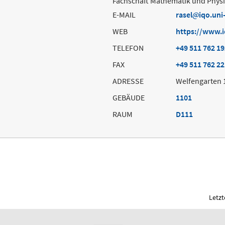
Fachschaft Mathematik und Phys
E-MAIL
rasel
iqo.uni
WEB
https://www.i
TELEFON
+49 511 762 1
FAX
+49 511 762 2
ADRESSE
Welfengarten 
GEBÄUDE
1101
RAUM
D111
Letzt