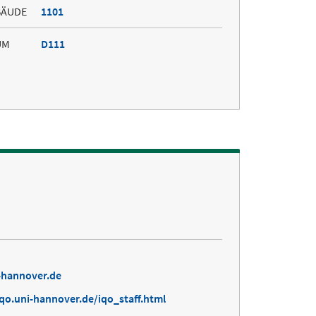
BÄUDE
1101
UM
D111
-hannover.de
qo.uni-hannover.de/iqo_staff.html