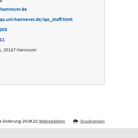
ik
-hannover.de
qo.uni-hannover.de/iqo_staff.html
9203
211
1, 30167 Hannover
e Änderung: 29.08.22;
Webredaktion
Druckversion