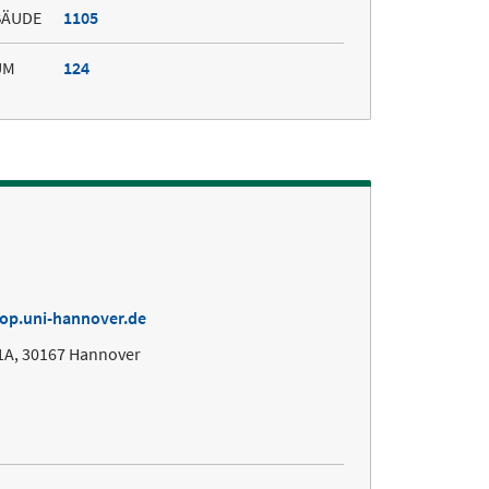
BÄUDE
1105
UM
124
iop.uni-hannover.de
1A, 30167 Hannover