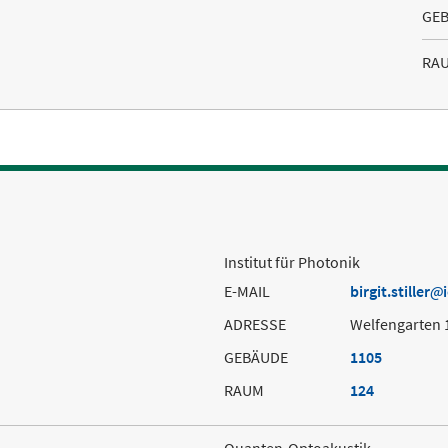
GE
RA
Institut für Photonik
E-MAIL
birgit.stiller
ADRESSE
Welfengarten 
GEBÄUDE
1105
RAUM
124
Quanten-Optoakustik