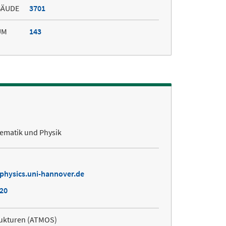
BÄUDE
3701
UM
143
hematik und Physik
physics.uni-hannover.de
820
rukturen (ATMOS)