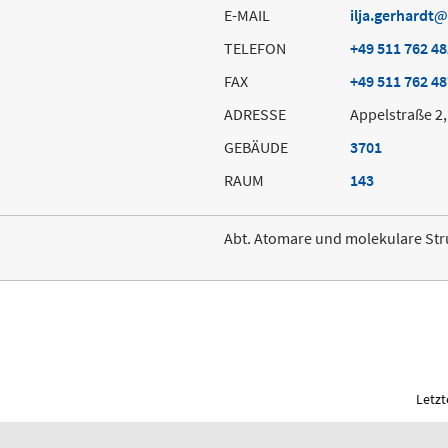
E-MAIL
ilja.gerhardt
TELEFON
+49 511 762 4
FAX
+49 511 762 4
ADRESSE
Appelstraße 2
GEBÄUDE
3701
RAUM
143
Abt. Atomare und molekulare St
Letzt