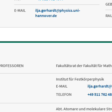
GE
E-MAIL
ilja.gerhardt
physics.uni-
hannover.de
RA
PROFESSOREN
Fakultätsrat der Fakultät für Mat
Institut für Festkörperphysik
E-MAIL
ilja.gerhardt
TELEFON
+49 511 762 4
Abt. Atomare und molekulare St